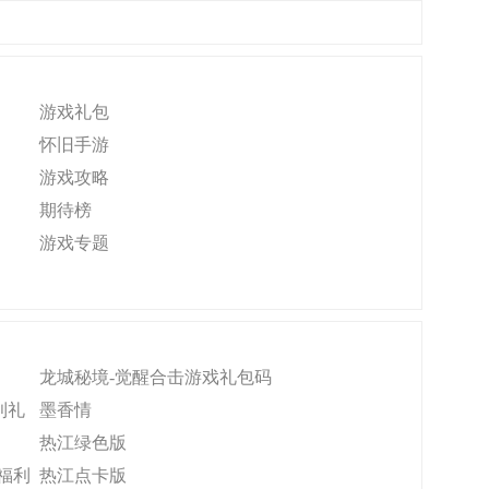
游戏礼包
怀旧手游
游戏攻略
期待榜
游戏专题
龙城秘境-觉醒合击游戏礼包码
利礼
墨香情
热江绿色版
福利
热江点卡版