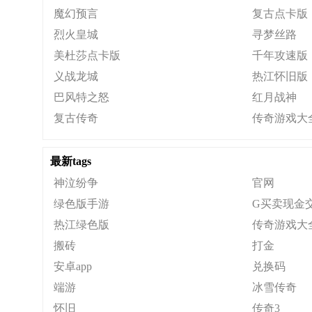
魔幻预言
复古点卡版
烈火皇城
寻梦丝路
美杜莎点卡版
千年攻速版
义战龙城
热江怀旧版
巴风特之怒
红月战神
复古传奇
传奇游戏大
最新tags
神泣纷争
官网
绿色版手游
G买卖现金
热江绿色版
传奇游戏大
搬砖
打金
安卓app
兑换码
端游
冰雪传奇
怀旧
传奇3