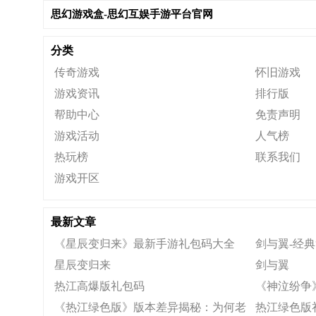
思幻游戏盒-思幻互娱手游平台官网
分类
传奇游戏
怀旧游戏
游戏资讯
排行版
帮助中心
免责声明
游戏活动
人气榜
热玩榜
联系我们
游戏开区
最新文章
《星辰变归来》最新手游礼包码大全
剑与翼-经典
星辰变归来
剑与翼
热江高爆版礼包码
《神泣纷争
《热江绿色版》版本差异揭秘：为何老
热江绿色版