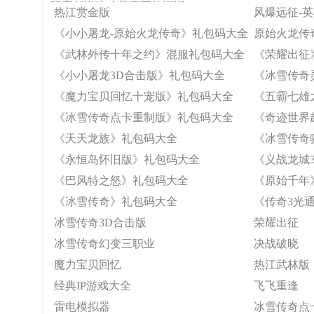
玩家都说这才是真正的江湖？
热江赏金版
风爆远征-
《小小屠龙-原始火龙传奇》礼包码大全
原始火龙传
《武林外传十年之约》混服礼包码大全
《荣耀出征
《小小屠龙3D合击版》礼包码大全
《冰雪传奇
《魔力宝贝回忆十宠版》礼包码大全
《五霸七雄
《冰雪传奇点卡重制版》礼包码大全
《奇迹世界
《天天龙族》礼包码大全
《冰雪传奇
《永恒岛怀旧版》礼包码大全
《义战龙城
《巴风特之怒》礼包码大全
《原始千年
《冰雪传奇》礼包码大全
《传奇3光
冰雪传奇3D合击版
荣耀出征
冰雪传奇幻变三职业
决战破晓
魔力宝贝回忆
热江武林版
经典IP游戏大全
飞飞重逢
雷电模拟器
冰雪传奇点