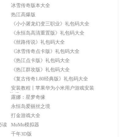
冰雪传奇版本大全
热江高爆版
《小小屠龙幻变三职业》礼包码大全
《永恒岛高清重置版》礼包码大全
《丝路传说》礼包码大全
《冰雪传奇点卡版》礼包码大全
《热江点卡版》礼包码大全
《热江群攻版》礼包码大全
《复古传奇1.80经典版》礼包码大全
安装教程丨苹果华为小米用户游戏安装
教程
露娜：星梦奇缘
永恒岛爱丽丝之境
打金游戏大全
必读
MuMu模拟器
千年3D版