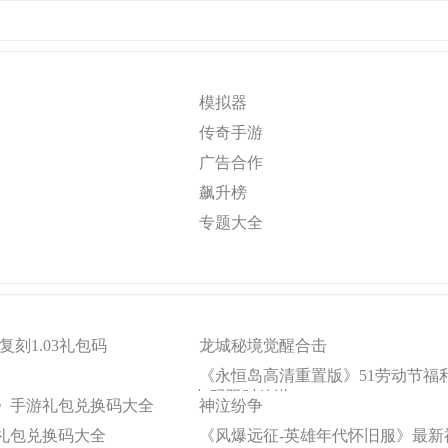
模拟器
传奇手游
广告合作
飙升榜
专题大全
复刻1.03礼包码
龙城秘境觉醒合击
《永恒岛高清重置版》51劳动节福
包码限时放送
》手游礼包兑换码大全
神泣纷争
礼包兑换码大全
《风爆远征-英雄年代怀旧服》最新