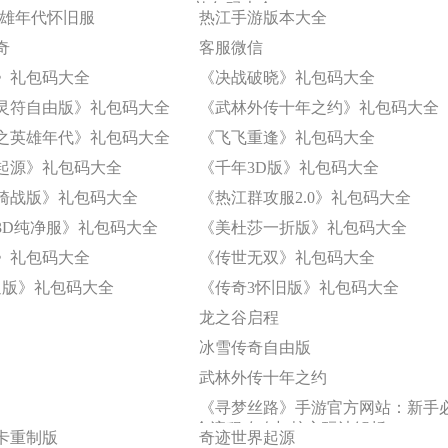
礼包码大全
英雄年代怀旧服
热江手游版本大全
奇
客服微信
》礼包码大全
《决战破晓》礼包码大全
灵符自由版》礼包码大全
《武林外传十年之约》礼包码大全
之英雄年代》礼包码大全
《飞飞重逢》礼包码大全
起源》礼包码大全
《千年3D版》礼包码大全
骑战版》礼包码大全
《热江群攻服2.0》礼包码大全
3D纯净服》礼包码大全
《美杜莎一折版》礼包码大全
》礼包码大全
《传世无双》礼包码大全
通版》礼包码大全
《传奇3怀旧版》礼包码大全
龙之谷启程
冰雪传奇自由版
武林外传十年之约
《寻梦丝路》手游官方网站：新手
全流程攻略与核心玩法解析
卡重制版
奇迹世界起源