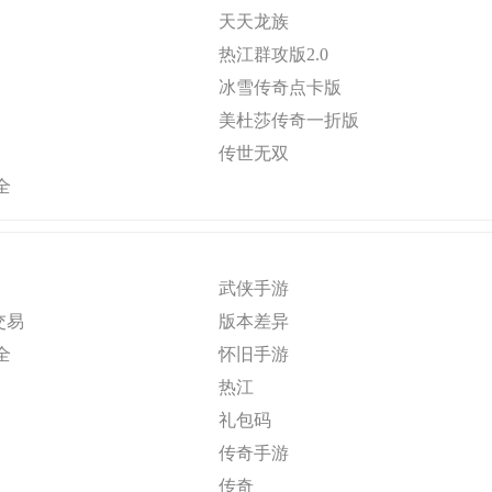
天天龙族
热江群攻版2.0
冰雪传奇点卡版
美杜莎传奇一折版
传世无双
全
武侠手游
交易
版本差异
全
怀旧手游
热江
礼包码
传奇手游
传奇